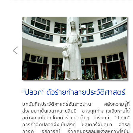
“ปลวก” ตัวร้ายทำลายประวัติศาสตร์
ัย
บทบันทึกประวัติศาสตร์อันยาวนาน คลังความรู้ที่
สั่งสมมาเป็นเวลาหลายสิบปี อาจถูกทำลายเสียหายได้
อย่างคาดไม่ถึงโดยตัวร้ายตัวเล็กๆ ที่เรียกว่า “ปลวก”
ู่ ใน
การกำจัดปลวกจึงเป็นสิ่งที่ ซิสเตอร์จินตนา ฉัตรสุ
มีดี
ภางค์ อธิการิณี เจ้าคณะอุร์สุลินแห่งสหภาพโรมัน